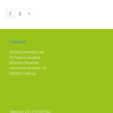
Page
Page
Volgende
1
2
Contact
Stichting Vrienden van
St. Francis Hospital
Mutolere Oeganda
Van Almondestraat 1-B
5666GC Geldrop
Telefoon: +31 6 20162766