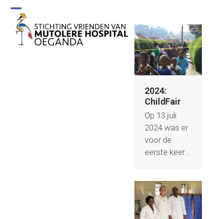
Skip
to
Open
Close
content
mobile
mobile
menu
menu
2024:
ChildFair
Op 13 juli
2024 was er
voor de
eerste keer…