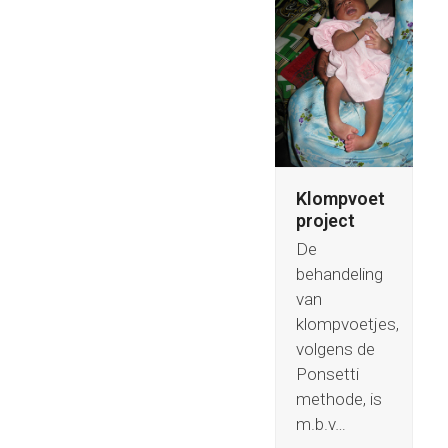
Klompvoet
project
De
behandeling
van
klompvoetjes,
volgens de
Ponsetti
methode, is
m.b.v…