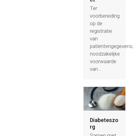
Ter
voorbereiding
op de
registratie
van
patiëntengegevens,
noodzakelijke
voorwaarde
van…
Diabeteszo
rg
Samen met