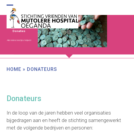
Skip
to
Open
Close
content
mobile
mobile
menu
menu
Donaties
Alle kleine beetjes helpen!
HOME
»
DONATEURS
Donateurs
In de loop van de jaren hebben veel organisaties
bijgedragen aan en heeft de stichting samengewerkt
met de volgende bedrijven en personen: