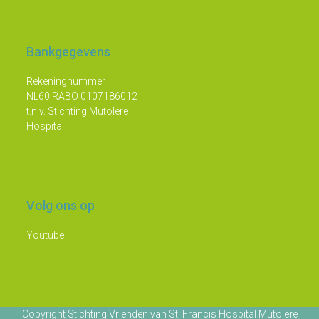
Bankgegevens
Rekeningnummer
NL60 RABO 0107186012
t.n.v. Stichting Mutolere
Hospital
Volg ons op
Youtube
Copyright
Stichting Vrienden van St. Francis Hospital Mutolere