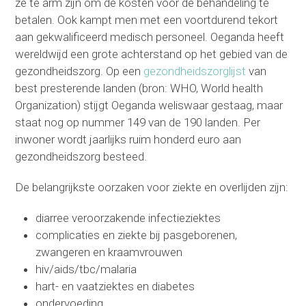
ze te arm zijn om de kosten voor de behandeling te
betalen. Ook kampt men met een voortdurend tekort
aan gekwalificeerd medisch personeel. Oeganda heeft
wereldwijd een grote achterstand op het gebied van de
gezondheidszorg. Op een
gezondheidszorglijst
van
best presterende landen (bron: WHO, World health
Organization) stijgt Oeganda weliswaar gestaag, maar
staat nog op nummer 149 van de 190 landen. Per
inwoner wordt jaarlijks ruim honderd euro aan
gezondheidszorg besteed.
De belangrijkste oorzaken voor ziekte en overlijden zijn:
diarree veroorzakende infectieziektes
complicaties en ziekte bij pasgeborenen,
zwangeren en kraamvrouwen
hiv/aids/tbc/malaria
hart- en vaatziektes en diabetes
ondervoeding