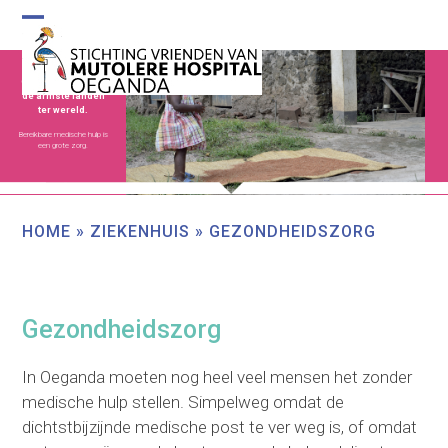
Skip
to
Open
Close
content
mobile
mobile
Oeganda: één van
de armste landen
menu
menu
ter wereld.
Bereikbare medische hulp is
een grote zorg.
HOME
»
ZIEKENHUIS
»
GEZONDHEIDSZORG
Gezondheidszorg
In Oeganda moeten nog heel veel mensen het zonder
medische hulp stellen. Simpelweg omdat de
dichtstbijzijnde medische post te ver weg is, of omdat