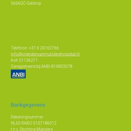
5666GC Geldrop
Telefoon: +31 6 20162766
info@vriendenvanmutolerehospital.nl
KvK 01136271
Geregistreerd bij ANBI 819832078
Bankgegevens
Rekeningnummer
NL60 RABO 0107186012
t.n.v. Stichting Mutolere