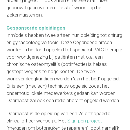
afdeling ingericht. Ook zullen er betere stafhuizen
gebouwd gaan worden. De staf woont op het
ziekenhuisterrein.
Gesponsorde opleidingen
Inmiddels hebben twee artsen hun opleiding tot chirurg
en gynaecoloog voltooid. Deze Oegandese artsen
worden in het land opgeleid tot specialist. VAC therapie
voor wondgenezing bij patiënten met o.a. een
chronische osteomyelitis (botinfectie) is helaas
gestopt wegens te hoge kosten. De twee
wondverpleegkundigen worden ‘aan het bed’ opgeleid.
Er is een (medisch) technicus opgeleid zodat het
onderhoud lokale medewerkers gedaan kan worden.
Daarnaast zal ook een radiolaborant opgeleid worden.
Daarnaast is de opleiding van een 2
e
orthopaedic
clinical officer wenselijk. Het
Sign-pen project
(mergpen om botbreuken te repareren) loopt namelijk