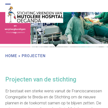
Skip
to
Open
Close
content
mobile
mobile
We leiden artsen
menu
menu
en
verpleegkundigen
Structureel en praktisch
op.
HOME
»
PROJECTEN
Projecten van de stichting
Er bestaat een sterke wens vanuit de Franciscanessen
Congregatie te Breda en de Stichting om de nieuwe
plannen in de toekomst samen op te blijven zetten. De