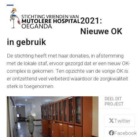
Skip
to
Open
Close
content
2021:
mobile
mobile
Nieuwe OK
menu
menu
in gebruik
De stichting heeft met haar donaties, in afstemming
met de lokale staf, ervoor gezorgd dat er een nieuw OK-
complex is gekomen. Ten opzichte van de vorige OK is
er ontzettend veel verbeterd waardoor de zorgkwaliteit
sterk is toegenomen.
DEEL DIT
PROJECT
Twitter
Facebook