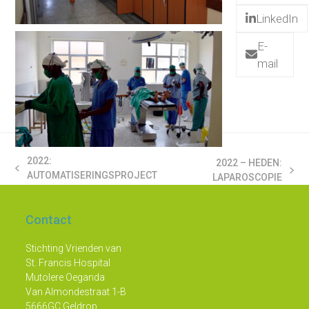
LinkedIn
E-
mail
2022:
2022 – HEDEN:
PREVIOUS
AUTOMATISERINGSPROJECT
NEXT
LAPAROSCOPIE
POST:
POST:
Contact
Stichting Vrienden van
St. Francis Hospital
Mutolere Oeganda
Van Almondestraat 1-B
5666GC Geldrop