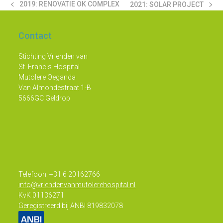
2019: RENOVATIE OK COMPLEX
2021: SOLAR PROJECT
PREVIOUS
NEXT
POST:
POST:
Contact
Stichting Vrienden van
St. Francis Hospital
Mutolere Oeganda
Van Almondestraat 1-B
5666GC Geldrop
Telefoon: +31 6 20162766
info@vriendenvanmutolerehospital.nl
KvK 01136271
Geregistreerd bij ANBI 819832078