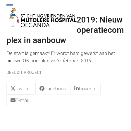
Skip
to
Open
Close
content
2019: Nieuw
mobile
mobile
operatiecom
menu
menu
plex in aanbouw
De start is gemaakt! Er wordt hard gewerkt aan het
nieuwe OK complex.
Foto: februari 2019
DEEL DIT PROJECT
Twitter
Facebook
LinkedIn
E-mail